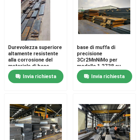
Chi siamo
Fatory Tour
Durevolezza superiore
base di muffa di
altamente resistente
precisione
Controllo di qualità
alla corrosione del
3Cr2MnNiMo per
materiale di base
modello 1,2738 su
P20+Ni della muffa
misura
Invia richiesta
Invia richiesta
Richiedere un preventivo
Base di muffa di plastica
Base di muffa standard
Basi di muffa su ordinazione