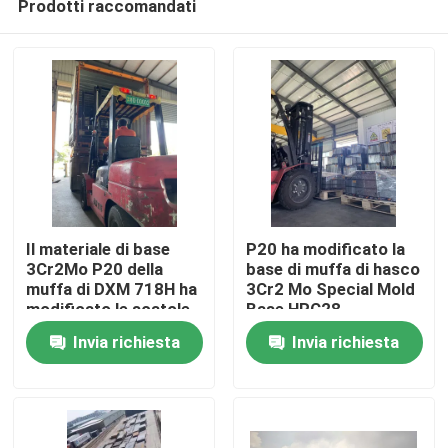
Prodotti raccomandati
Il materiale di base
P20 ha modificato la
3Cr2Mo P20 della
base di muffa di hasco
muffa di DXM 718H ha
3Cr2 Mo Special Mold
modificato le scatole
Base HRC28
Casa
di legno libere di
Invia richiesta
Invia richiesta
fumigazione
Prodotti
Video