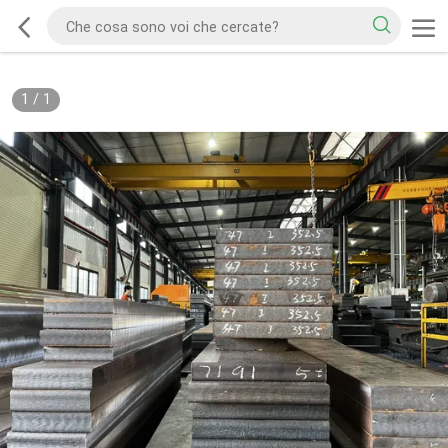
1
/
1