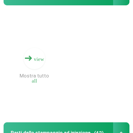
view
Mostra tutto
all
Casa
Prodotti
Video
Parti dello stampaggio ad iniezione
(42)