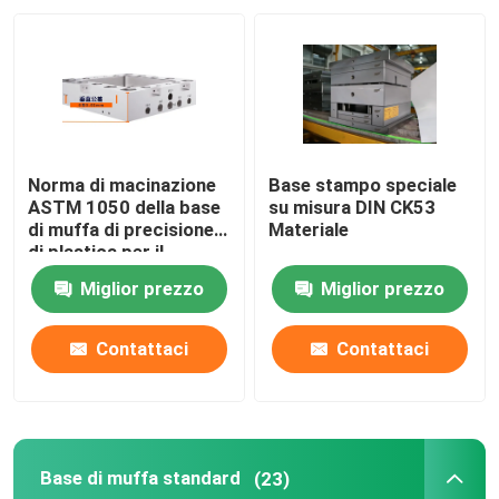
Norma di macinazione
Base stampo speciale
ASTM 1050 della base
su misura DIN CK53
di muffa di precisione
Materiale
di plastica per il
trattamento di
Miglior prezzo
Miglior prezzo
superficie
Contattaci
Contattaci
Base di muffa standard
(23)