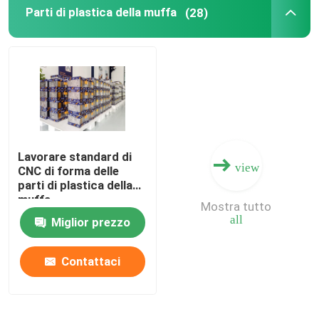
Parti di plastica della muffa
(28)
Parti dello stampaggio ad iniezione
Parti di plastica della muffa
Basi di appoggio speciali della muffa
Lavorare standard di
view
CNC di forma delle
Acciaio della base di muffa
parti di plastica della
muffa
Mostra tutto
Materiale di base della muffa
all
Miglior prezzo
Contattaci