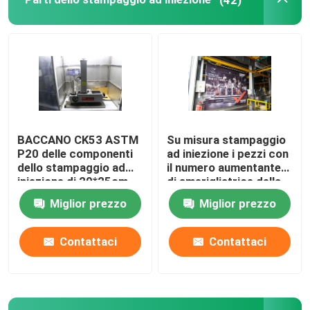
Chi siamo
Fatory Tour
Controllo di qualità
BACCANO CK53 ASTM
Su misura stampaggio
P20 delle componenti
ad iniezione i pezzi con
dello stampaggio ad
il numero aumentante
Richiedere un preventivo
iniezione di 20*25cm-
di smerigliatrice della
50*70cm
vera manica rotonda
Miglior prezzo
Miglior prezzo
della guida muffe
Base di muffa di plastica
aperte/vicine da 20%
Contattaci
Contattaci
Base di muffa standard
Basi di muffa su ordinazione