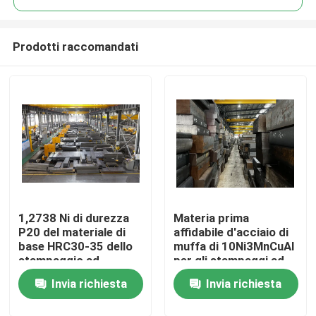
Prodotti raccomandati
1,2738 Ni di durezza
Materia prima
Casa
P20 del materiale di
affidabile d'acciaio di
base HRC30-35 dello
muffa di 10Ni3MnCuAl
stampaggio ad
per gli stampaggi ad
Prodotti
iniezione
iniezione
Invia richiesta
Invia richiesta
Video