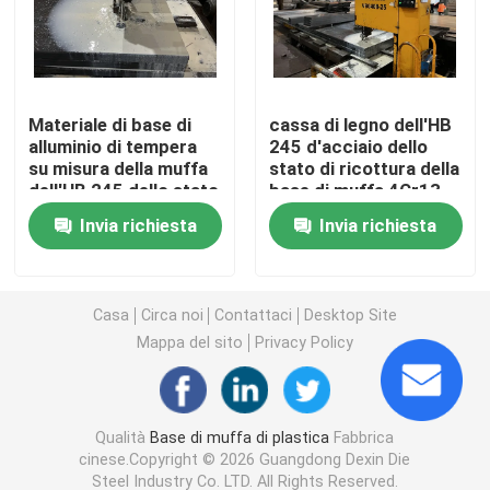
Parti dello stampaggio ad iniezione
Materiale di base di
cassa di legno dell'HB
Parti di plastica della muffa
alluminio di tempera
245 d'acciaio dello
su misura della muffa
stato di ricottura della
dell'HB 245 dello stato
base di muffa 4Cr13
Basi di appoggio speciali della muffa
resistente alla
420 per trasporto
Invia richiesta
Invia richiesta
corrosione
facile
Acciaio della base di muffa
Casa
Circa noi
Contattaci
Desktop Site
Materiale di base della muffa
Mappa del sito
Privacy Policy
Qualità
Base di muffa di plastica
Fabbrica
cinese.Copyright © 2026 Guangdong Dexin Die
Steel Industry Co. LTD. All Rights Reserved.