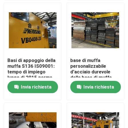
Chi siamo
Fatory Tour
Controllo di qualità
Basi di appoggio della
base di muffa
muffa S136 IS09001:
personalizzabile
Richiedere un preventivo
tempo di impiego
d'acciaio durevole
lungo di 2015 norme
della base di muffa
4Cr13 standard
Invia richiesta
Invia richiesta
Base di muffa di plastica
Base di muffa standard
Basi di muffa su ordinazione