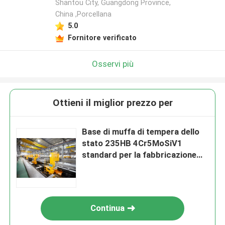
Shantou City, Guangdong Province,
China ,Porcellana
5.0
Fornitore verificato
Osservi più
Ottieni il miglior prezzo per
Base di muffa di tempera dello
stato 235HB 4Cr5MoSiV1
standard per la fabbricazione
delle muffe
Continua