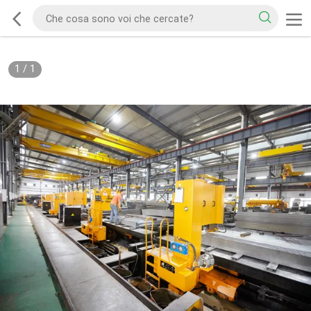
1
/
1